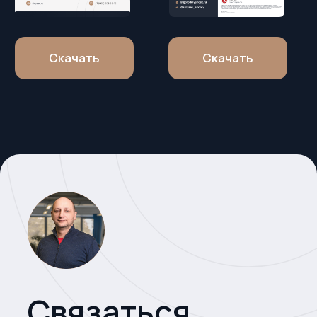
Связаться
со мной
Напишите мне в Whatsapp или
Telegram и я отвечу на все
интересующие вас вопросы
Связаться со мной